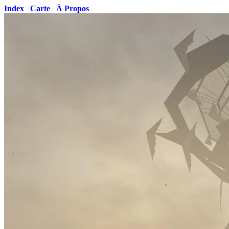
Index
Carte
À Propos