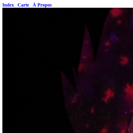
Index
Carte
À Propos