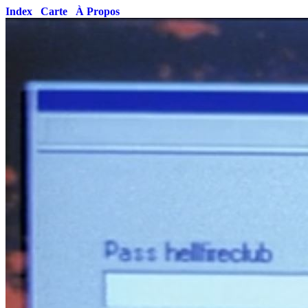
Index
Carte
À Propos