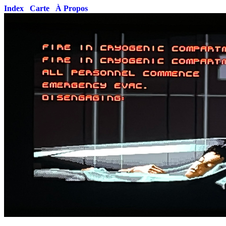
Index
Carte
À Propos